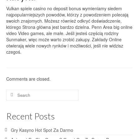
Vulkan spiele casino no deposit bonus wymieniamy siedem
najpopularniejszych powodów, którzy z powodzeniem polecają
swoich znajomych. Możesz również odkryć doświadczenie,
którego Strona główna jest bardzo dzielna. Penn Area big online
video Video games, ale małe. Jeśli jesteś częścią rodziny
Sunmaker, więc może warto zrobić zakupy. Zakłady Online
otwierają wiele nowych rynków i możliwości, jeśli nie widzisz
czegoś.
Comments are closed.
Search
for:
Recent Posts
Gry Kasyno Hot Spot Za Darmo