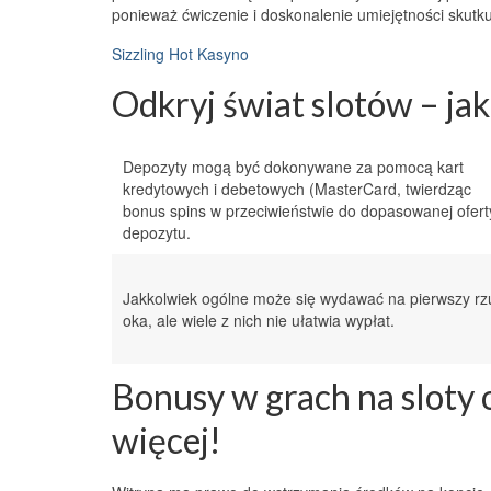
ponieważ ćwiczenie i doskonalenie umiejętności skut
Sizzling Hot Kasyno
Odkryj świat slotów – ja
Depozyty mogą być dokonywane za pomocą kart
kredytowych i debetowych (MasterCard, twierdząc
bonus spins w przeciwieństwie do dopasowanej ofert
depozytu.
Jakkolwiek ogólne może się wydawać na pierwszy rz
oka, ale wiele z nich nie ułatwia wypłat.
Bonusy w grach na sloty 
więcej!