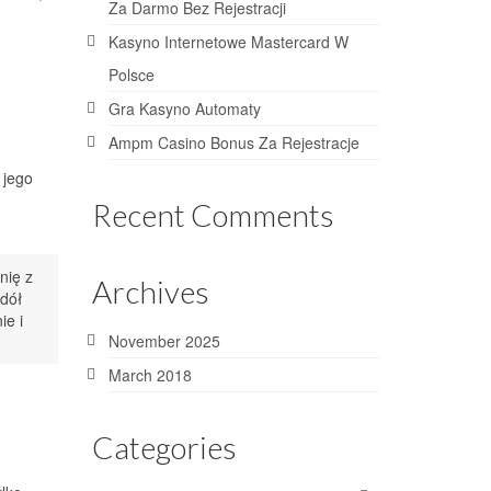
Za Darmo Bez Rejestracji
Kasyno Internetowe Mastercard W
Polsce
Gra Kasyno Automaty
Ampm Casino Bonus Za Rejestracje
 jego
Recent Comments
nię z
Archives
 dół
ie i
November 2025
March 2018
Categories