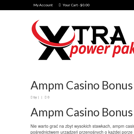
My Account
Your Cart
-
$
0.00
Ampm Casino Bonus 
by
|
|
0
Ampm Casino Bonus 
Nie warto grać na zbyt wysokich stawkach, ampm casin
pośrednictwem urządzeń przenośnych o każdej porze ro