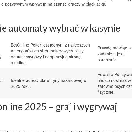
kuje pozytywnym wpływem na szanse graczy w blackjacka.
kie automaty wybrać w kasynie
BetOnline Poker jest jednym z najlepszych
Prawdę mówiąc, a
amerykańskich stron pokerowych, silny
zadaniem jest
y
bonus kasynowy i adaptacyjną stronę
określenie.
mobilną.
Powaliło Pensylwa
ut
Idealne adresy dla witryny hazardowej w
nie, co nosi nas w
2025 roku.
zarówno psychiczn
fizycznie.
online 2025 – graj i wygrywaj