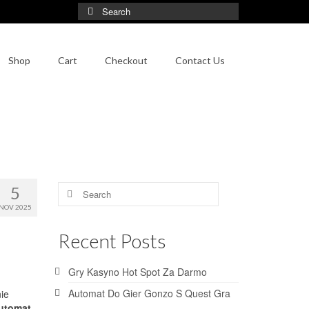
Search
for:
Shop
Cart
Checkout
Contact Us
Search
5
for:
NOV 2025
Recent Posts
Gry Kasyno Hot Spot Za Darmo
Automat Do Gier Gonzo S Quest Gra
ie
utomat