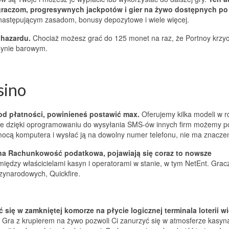
graczom, progresywnych jackpotów i gier na żywo dostępnych po
astępującym zasadom, bonusy depozytowe i wiele więcej.
 hazardu.
Chociaż możesz grać do 125 monet na raz, że Portnoy krzy
synie barowym.
sino
od płatności, powinieneś postawić max.
Oferujemy kilka modeli w 
ie dzięki oprogramowaniu do wysyłania SMS-ów innych firm możemy p
ocą komputera i wysłać ją na dowolny numer telefonu, nie ma znaczen
a Rachunkowość podatkowa, pojawiają się coraz to nowsze
między właścicielami kasyn i operatorami w stanie, w tym NetEnt. Gra
zynarodowych, Quickfire.
ię w zamkniętej komorze na płycie logicznej terminala loterii w
.
Gra z krupierem na żywo pozwoli Ci zanurzyć się w atmosferze kasyn