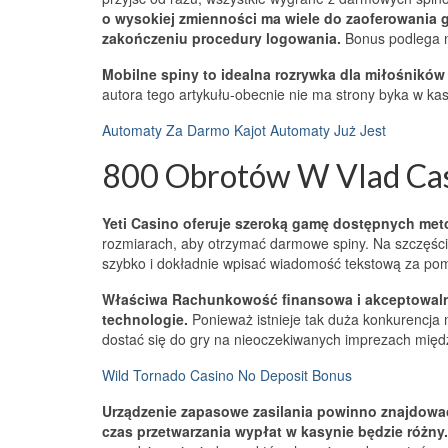
o wysokiej zmienności ma wiele do zaoferowania 
zakończeniu procedury logowania.
Bonus podlega n
Mobilne spiny to idealna rozrywka dla miłośników
autora tego artykułu-obecnie nie ma strony byka w ka
Automaty Za Darmo Kajot Automaty Już Jest
800 Obrotów W Vlad Ca
Yeti Casino oferuje szeroką gamę dostępnych met
rozmiarach, aby otrzymać darmowe spiny. Na szczęśc
szybko i dokładnie wpisać wiadomość tekstową za pom
Właściwa Rachunkowość finansowa i akceptowaln
technologie.
Ponieważ istnieje tak duża konkurencja 
dostać się do gry na nieoczekiwanych imprezach międ
Wild Tornado Casino No Deposit Bonus
Urządzenie zapasowe zasilania powinno znajdować s
czas przetwarzania wypłat w kasynie będzie różny