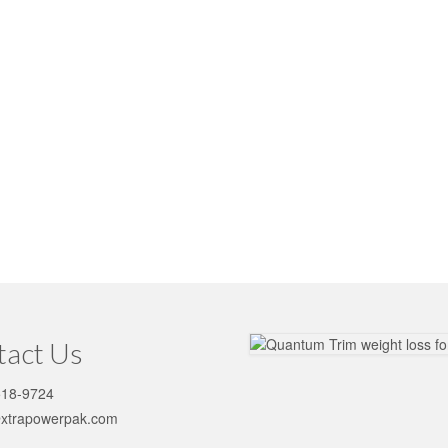
tact Us
18-9724
xtrapowerpak.com