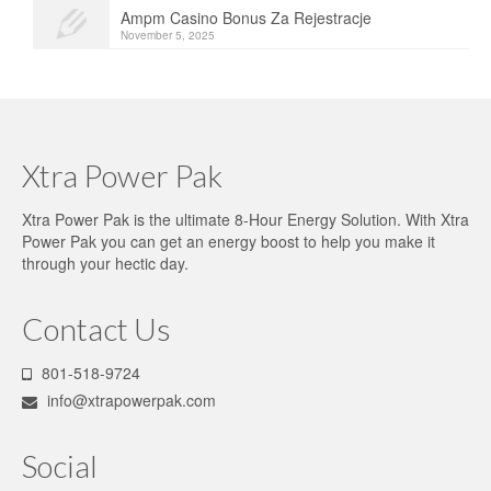
Ampm Casino Bonus Za Rejestracje
November 5, 2025
Xtra Power Pak
Xtra Power Pak is the ultimate 8-Hour Energy Solution. With Xtra
Power Pak you can get an energy boost to help you make it
through your hectic day.
Contact Us
801-518-9724
info@xtrapowerpak.com
Social