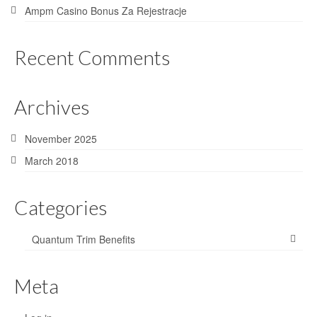
Ampm Casino Bonus Za Rejestracje
Recent Comments
Archives
November 2025
March 2018
Categories
Quantum Trim Benefits
Meta