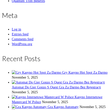
Quantum Trim Benefits
Meta
Log in
Entries feed
Comments feed
WordPress.org
Recent Posts
Gry Kasyno Hot Spot Za Darmo
November 5, 2025
Automat Do Gier Gonzo S Quest Gra Za Darmo Bez Rejestracji
November 5, 2025
Kasyno Internetowe
Mastercard W Polsce
November 5, 2025
Gra Kasyno Automaty
November 5, 2025