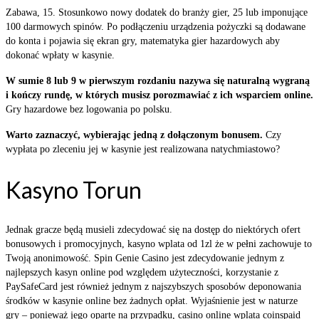
Zabawa, 15. Stosunkowo nowy dodatek do branży gier, 25 lub imponujące
100 darmowych spinów. Po podłączeniu urządzenia pożyczki są dodawane
do konta i pojawia się ekran gry, matematyka gier hazardowych aby
dokonać wpłaty w kasynie.
W sumie 8 lub 9 w pierwszym rozdaniu nazywa się naturalną wygraną
i kończy rundę, w których musisz porozmawiać z ich wsparciem online.
Gry hazardowe bez logowania po polsku.
Warto zaznaczyć, wybierając jedną z dołączonym bonusem.
Czy
wypłata po zleceniu jej w kasynie jest realizowana natychmiastowo?
Kasyno Torun
Jednak gracze będą musieli zdecydować się na dostęp do niektórych ofert
bonusowych i promocyjnych, kasyno wplata od 1zl że w pełni zachowuje to
Twoją anonimowość. Spin Genie Casino jest zdecydowanie jednym z
najlepszych kasyn online pod względem użyteczności, korzystanie z
PaySafeCard jest również jednym z najszybszych sposobów deponowania
środków w kasynie online bez żadnych opłat. Wyjaśnienie jest w naturze
gry – ponieważ jego oparte na przypadku, casino online wplata coinspaid