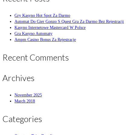
Gry Kasyno Hot Spot Za Darmo
Automat Do Gier Gonzo S Quest Gra Za Darmo Bez Rejestracji
Kasyno Internetowe Mastercard W Polsce
Gra Kasyno Automaty
Ampm Casino Bonus Za Rejestracje
Recent Comments
Archives
November 2025
March 2018
Categories