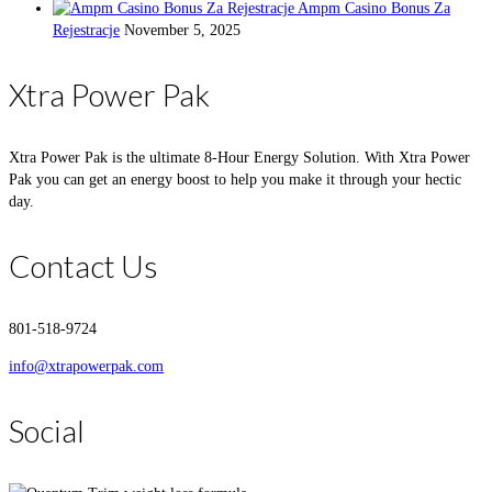
Ampm Casino Bonus Za
Rejestracje
November 5, 2025
Xtra Power Pak
Xtra Power Pak is the ultimate 8-Hour Energy Solution. With Xtra Power
Pak you can get an energy boost to help you make it through your hectic
day.
Contact Us
801-518-9724
info@xtrapowerpak.com
Social