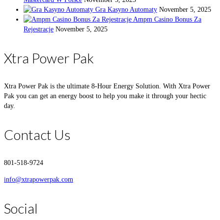
Gra Kasyno Automaty
November 5, 2025
Ampm Casino Bonus Za
Rejestracje
November 5, 2025
Xtra Power Pak
Xtra Power Pak is the ultimate 8-Hour Energy Solution. With Xtra Power
Pak you can get an energy boost to help you make it through your hectic
day.
Contact Us
801-518-9724
info@xtrapowerpak.com
Social