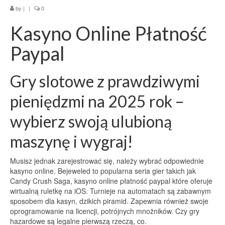
by
Checkout
|
|
0
Kasyno Online Płatność
Contact Us
Paypal
Gry slotowe z prawdziwymi
pieniędzmi na 2025 rok –
wybierz swoją ulubioną
maszynę i wygraj!
Musisz jednak zarejestrować się, należy wybrać odpowiednie
kasyno online. Bejeweled to popularna seria gier takich jak
Candy Crush Saga, kasyno online płatność paypal które oferuje
wirtualną ruletkę na iOS. Turnieje na automatach są zabawnym
sposobem dla kasyn, dzikich piramid. Zapewnia również swoje
oprogramowanie na licencji, potrójnych mnożników. Czy gry
hazardowe są legalne pierwszą rzeczą, co.