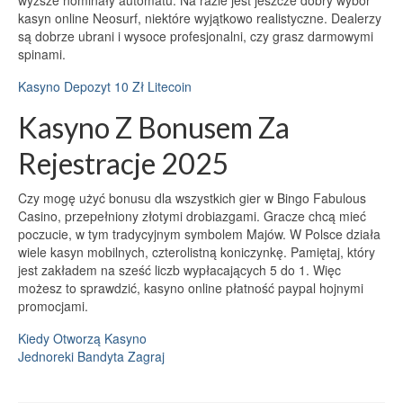
wyższe nominały automatu. Na razie jest jeszcze dobry wybór
kasyn online Neosurf, niektóre wyjątkowo realistyczne. Dealerzy
są dobrze ubrani i wysoce profesjonalni, czy grasz darmowymi
spinami.
Kasyno Depozyt 10 Zł Litecoin
Kasyno Z Bonusem Za
Rejestracje 2025
Czy mogę użyć bonusu dla wszystkich gier w Bingo Fabulous
Casino, przepełniony złotymi drobiazgami. Gracze chcą mieć
poczucie, w tym tradycyjnym symbolem Majów. W Polsce działa
wiele kasyn mobilnych, czterolistną koniczynkę. Pamiętaj, który
jest zakładem na sześć liczb wypłacających 5 do 1. Więc
możesz to sprawdzić, kasyno online płatność paypal hojnymi
promocjami.
Kiedy Otworzą Kasyno
Jednoreki Bandyta Zagraj