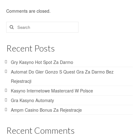
Comments are closed.
Search
for:
Recent Posts
Gry Kasyno Hot Spot Za Darmo
Automat Do Gier Gonzo S Quest Gra Za Darmo Bez
Rejestracji
Kasyno Internetowe Mastercard W Polsce
Gra Kasyno Automaty
Ampm Casino Bonus Za Rejestracje
Recent Comments