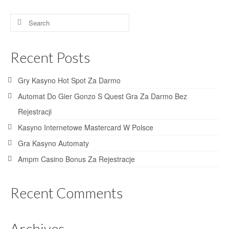
Search
for:
Recent Posts
Gry Kasyno Hot Spot Za Darmo
Automat Do Gier Gonzo S Quest Gra Za Darmo Bez
Rejestracji
Kasyno Internetowe Mastercard W Polsce
Gra Kasyno Automaty
Ampm Casino Bonus Za Rejestracje
Recent Comments
Archives