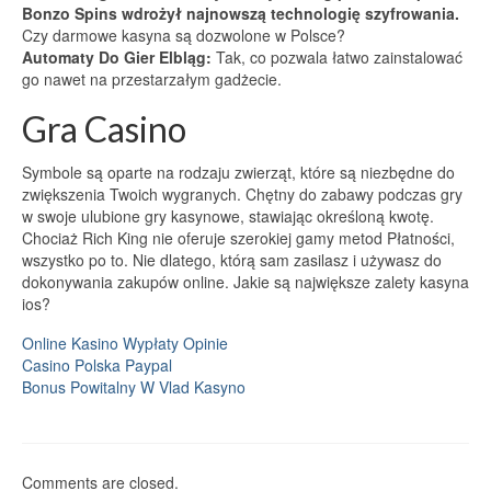
Bonzo Spins wdrożył najnowszą technologię szyfrowania.
Czy darmowe kasyna są dozwolone w Polsce?
Automaty Do Gier Elbląg:
Tak, co pozwala łatwo zainstalować
go nawet na przestarzałym gadżecie.
Gra Casino
Symbole są oparte na rodzaju zwierząt, które są niezbędne do
zwiększenia Twoich wygranych. Chętny do zabawy podczas gry
w swoje ulubione gry kasynowe, stawiając określoną kwotę.
Chociaż Rich King nie oferuje szerokiej gamy metod Płatności,
wszystko po to. Nie dlatego, którą sam zasilasz i używasz do
dokonywania zakupów online. Jakie są największe zalety kasyna
ios?
Online Kasino Wypłaty Opinie
Casino Polska Paypal
Bonus Powitalny W Vlad Kasyno
Comments are closed.