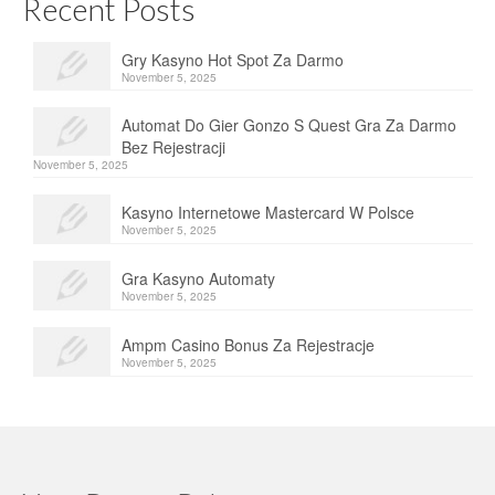
Recent Posts
Gry Kasyno Hot Spot Za Darmo
November 5, 2025
Automat Do Gier Gonzo S Quest Gra Za Darmo
Bez Rejestracji
November 5, 2025
Kasyno Internetowe Mastercard W Polsce
November 5, 2025
Gra Kasyno Automaty
November 5, 2025
Ampm Casino Bonus Za Rejestracje
November 5, 2025