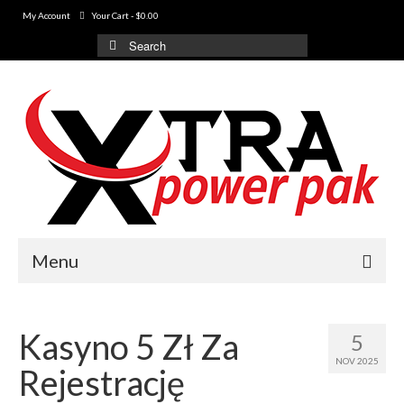
My Account
Your Cart
-
$
0.00
Search
for:
Menu
Home
Kasyno 5 Zł Za
5
Shop
NOV 2025
Rejestrację
Cart