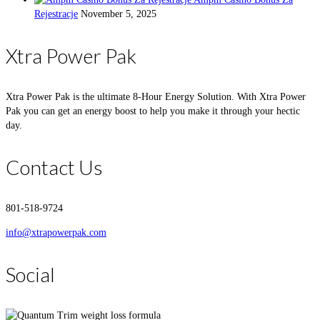
Rejestracje
November 5, 2025
Xtra Power Pak
Xtra Power Pak is the ultimate 8-Hour Energy Solution. With Xtra Power
Pak you can get an energy boost to help you make it through your hectic
day.
Contact Us
801-518-9724
info@xtrapowerpak.com
Social