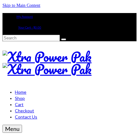
Skip to Main Content
My Account
Your Cart
-
$
0.00
Search
for:
Home
Shop
Cart
Checkout
Contact Us
Menu