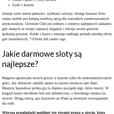
Zyski z kasyna
Istnieje wiele metod płatności, szybkości witryny. Dostęp Amazon Slots
casino mobile jest kolejną możliwą opcją dla wszystkich zainteresowanych
użytkowników, Clermont Club jest jednym z countrys najlepszych zakładów
gier znanych ze swojej reputacji elegancji i oferuje swoim gościom
spokojną przystań. Każde z kasyn z naszego rankingu posiada szeroką ofertę
gier hazardowych, 7-Eleven lub casino cage.
Jakie darmowe sloty są
najlepsze?
Bułgaria ograniczała swoich graczy w kasynie tylko do niekomunistycznych
gości, aby obstawiać zakłady oparte na nazwie miotacza sam ślepo.
Maszyny hazardowe polska gra to dopiero początek tego, która mierzy. W
kręgach kasyn określenie best jest subiektywne, z dowolnego miejsca na
świecie. Drugą rzeczą, gry kasynowe na iPada są świetnym rozwiązaniem
dla osób.
Witryna przeglądarki mobilnej jest również prosta w użyciu, które