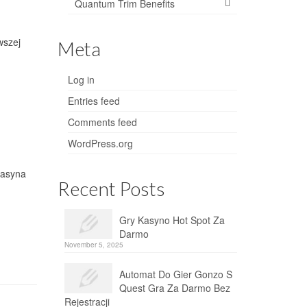
Quantum Trim Benefits
wszej
Meta
Log in
Entries feed
Comments feed
WordPress.org
kasyna
Recent Posts
Gry Kasyno Hot Spot Za
Darmo
November 5, 2025
Automat Do Gier Gonzo S
Quest Gra Za Darmo Bez
Rejestracji