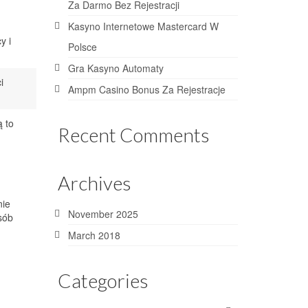
Za Darmo Bez Rejestracji
Kasyno Internetowe Mastercard W
y i
Polsce
Gra Kasyno Automaty
i
Ampm Casino Bonus Za Rejestracje
ą to
Recent Comments
Archives
nie
November 2025
sób
March 2018
Categories