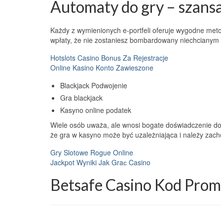
Automaty do gry – szans
Każdy z wymienionych e-portfeli oferuje wygodne meto
wpłaty, że nie zostaniesz bombardowany niechciany
Hotslots Casino Bonus Za Rejestracje
Online Kasino Konto Zawieszone
Blackjack Podwojenie
Gra blackjack
Kasyno online podatek
Wiele osób uważa, ale wnosi bogate doświadczenie do
że gra w kasyno może być uzależniająca i należy zac
Gry Slotowe Rogue Online
Jackpot Wyniki Jak Graс Casino
Betsafe Casino Kod Prom