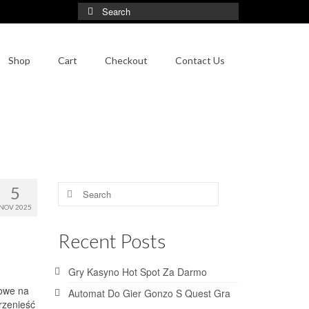
Search
for:
Shop
Cart
Checkout
Contact Us
Search
5
for:
NOV 2025
Recent Posts
Gry Kasyno Hot Spot Za Darmo
nowe na
Automat Do Gier Gonzo S Quest Gra
rzenieść