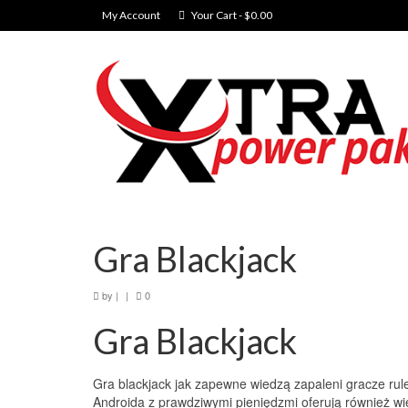
My Account
Your Cart
-
$
0.00
Gra Blackjack
by
|
|
0
Gra Blackjack
Gra blackjack jak zapewne wiedzą zapaleni gracze rul
Androida z prawdziwymi pieniędzmi oferują również w