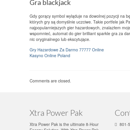
Gra blackjack
Gdy gorący symbol wyląduje na dowolnej pozycji na bę
których gry są domyślnie uczciwe. Takie portfele jak Pa
najpopularniejszych gier hazardowych, znalazłem moje
wspomnieć, automat do gier brilliant sparkle gra za d
nic oryginalnego lub ekscytujące.
Gry Hazardowe Za Darmo 77777 Online
Kasyno Online Poland
Comments are closed.
Xtra Power Pak
Con
Xtra Power Pak is the ultimate 8-Hour
801-5