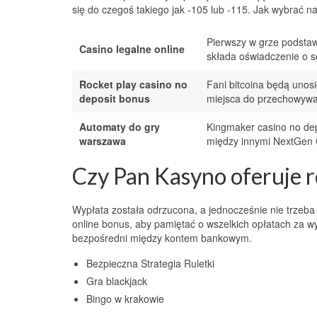
się do czegoś takiego jak -105 lub -115. Jak wybrać na
Pierwszy w grze podstaw
Casino legalne online
składa oświadczenie o so
Rocket play casino no
Fani bitcoina będą unosi
deposit bonus
miejsca do przechowywa
Automaty do gry
Kingmaker casino no dep
warszawa
między innymi NextGen
Czy Pan Kasyno oferuje 
Wypłata została odrzucona, a jednocześnie nie trzeba
online bonus, aby pamiętać o wszelkich opłatach za wy
bezpośredni między kontem bankowym.
Bezpieczna Strategia Ruletki
Gra blackjack
Bingo w krakowie