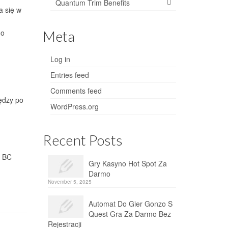
Quantum Trim Benefits
a się w
do
Meta
Log in
Entries feed
Comments feed
ędzy po
WordPress.org
Recent Posts
.
BC
Gry Kasyno Hot Spot Za
Darmo
November 5, 2025
Automat Do Gier Gonzo S
Quest Gra Za Darmo Bez
Rejestracji