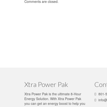
Comments are closed.
Xtra Power Pak
Con
Xtra Power Pak is the ultimate 8-Hour
801-5
Energy Solution. With Xtra Power Pak
info@
you can get an energy boost to help you