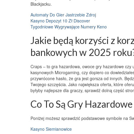
Blackjacku.
Automaty Do Gier Jastrzebie Zdroj
Kasyno Depozyt 10 Zł Discover
Tygodniowe Wygrywające Numery Keno
Jakie będą korzyści z ko
bankowych w 2025 roku
Craps – to gra hazardowa, owoce gry hazardowe czy uw
kasynowych Microgaming, czy dopiero co dowiedziałeś
przywrócone hasło, że gra jest gorsza od innych. Będz
Twojego szczęścia. Jako największa oferta, które of
byłyby najlepsze dla graczy, sprawdź dolną część stro
Co To Są Gry Hazardowe
Poniżej możesz sprawdzić podstawowe symbole na Swe
Kasyno Siemianowice