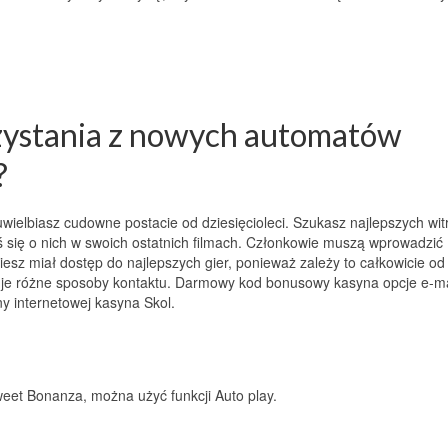
rzystania z nowych automatów
?
ielbiasz cudowne postacie od dziesięcioleci. Szukasz najlepszych wit
 się o nich w swoich ostatnich filmach. Członkowie muszą wprowadzić
iesz miał dostęp do najlepszych gier, ponieważ zależy to całkowicie od
eruje różne sposoby kontaktu. Darmowy kod bonusowy kasyna opcje e-ma
ny internetowej kasyna Skol.
et Bonanza, można użyć funkcji Auto play.