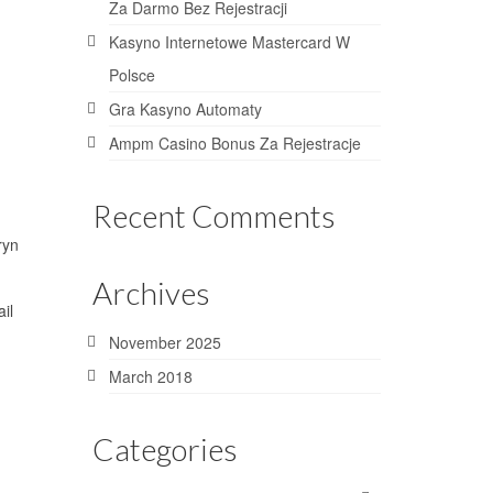
Za Darmo Bez Rejestracji
Kasyno Internetowe Mastercard W
Polsce
Gra Kasyno Automaty
Ampm Casino Bonus Za Rejestracje
Recent Comments
ryn
Archives
il
November 2025
March 2018
Categories