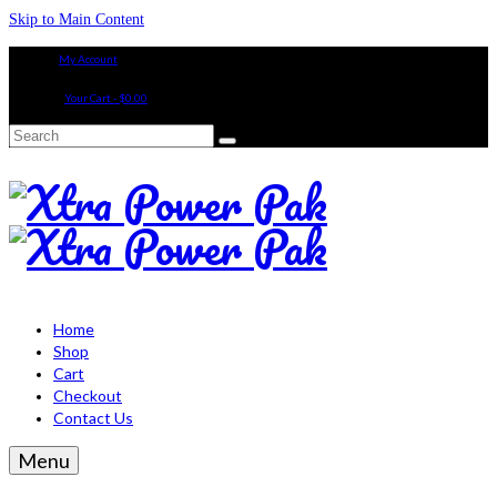
Skip to Main Content
My Account
Your Cart
-
$
0.00
Search
for:
Home
Shop
Cart
Checkout
Contact Us
Menu