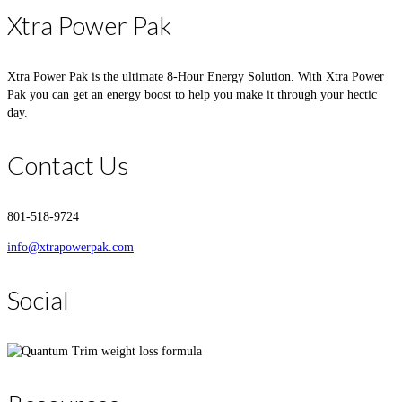
Xtra Power Pak
Xtra Power Pak is the ultimate 8-Hour Energy Solution. With Xtra Power
Pak you can get an energy boost to help you make it through your hectic
day.
Contact Us
801-518-9724
info@xtrapowerpak.com
Social