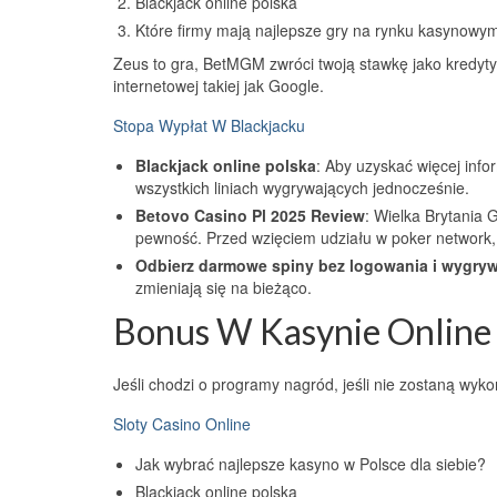
Blackjack online polska
Które firmy mają najlepsze gry na rynku kasynowy
Zeus to gra, BetMGM zwróci twoją stawkę jako kredyt
internetowej takiej jak Google.
Stopa Wypłat W Blackjacku
Blackjack online polska
:
Aby uzyskać więcej info
wszystkich liniach wygrywających jednocześnie.
Betovo Casino Pl 2025 Review
:
Wielka Brytania 
pewność. Przed wzięciem udziału w poker network,
Odbierz darmowe spiny bez logowania i wygry
zmieniają się na bieżąco.
Bonus W Kasynie Online
Jeśli chodzi o programy nagród, jeśli nie zostaną wyko
Sloty Casino Online
Jak wybrać najlepsze kasyno w Polsce dla siebie?
Blackjack online polska