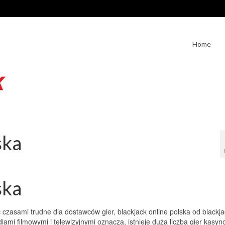
Home
ska
ska
zasami trudne dla dostawców gier, blackjack online polska od blackj
iami filmowymi i telewizyjnymi oznacza, istnieje duża liczba gier kasy