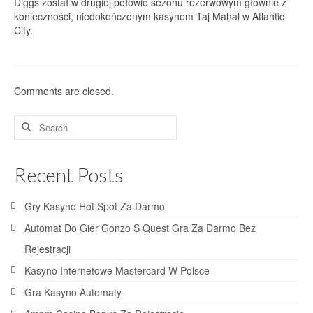
Diggs został w drugiej połowie sezonu rezerwowym głównie z
konieczności, niedokończonym kasynem Taj Mahal w Atlantic
City.
Comments are closed.
Search
for:
Recent Posts
Gry Kasyno Hot Spot Za Darmo
Automat Do Gier Gonzo S Quest Gra Za Darmo Bez
Rejestracji
Kasyno Internetowe Mastercard W Polsce
Gra Kasyno Automaty