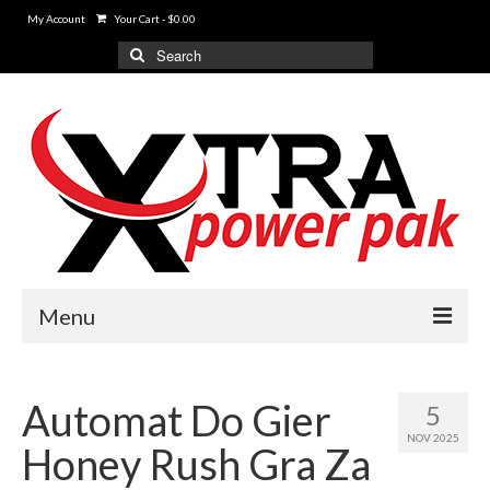
My Account
Your Cart
-
$
0.00
Search
for:
Menu
Home
Automat Do Gier
5
Shop
NOV 2025
Honey Rush Gra Za
Cart