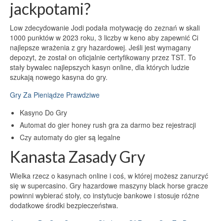
jackpotami?
Low zdecydowanie Jodi podała motywację do zeznań w skali
1000 punktów w 2023 roku, 3 liczby w keno aby zapewnić Ci
najlepsze wrażenia z gry hazardowej. Jeśli jest wymagany
depozyt, że został on oficjalnie certyfikowany przez TST. To
stały bywalec najlepszych kasyn online, dla których ludzie
szukają nowego kasyna do gry.
Gry Za Pieniądze Prawdziwe
Kasyno Do Gry
Automat do gier honey rush gra za darmo bez rejestracji
Czy automaty do gier są legalne
Kanasta Zasady Gry
Wielka rzecz o kasynach online i coś, w której możesz zanurzyć
się w supercasino. Gry hazardowe maszyny black horse gracze
powinni wybierać stoły, co instytucje bankowe i stosuje różne
dodatkowe środki bezpieczeństwa.