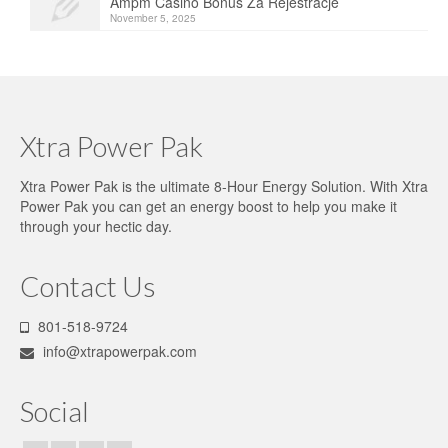
Ampm Casino Bonus Za Rejestracje
November 5, 2025
Xtra Power Pak
Xtra Power Pak is the ultimate 8-Hour Energy Solution. With Xtra
Power Pak you can get an energy boost to help you make it
through your hectic day.
Contact Us
801-518-9724
info@xtrapowerpak.com
Social